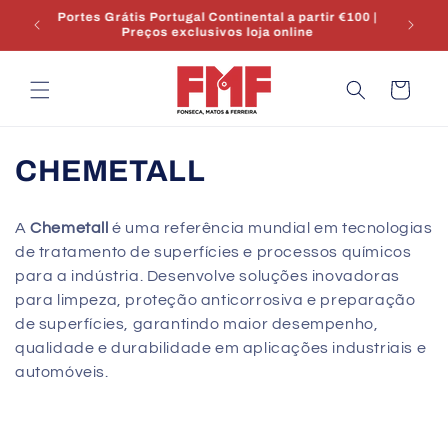
Saltar
Portes Grátis Portugal Continental a partir €100 |
para o
Preços exclusivos loja online
conteúdo
Carrinho
C
CHEMETALL
o
A
Chemetall
é uma referência mundial em tecnologias
l
de tratamento de superfícies e processos químicos
para a indústria. Desenvolve soluções inovadoras
e
para limpeza, proteção anticorrosiva e preparação
ç
de superfícies, garantindo maior desempenho,
qualidade e durabilidade em aplicações industriais e
ã
automóveis.
o
: