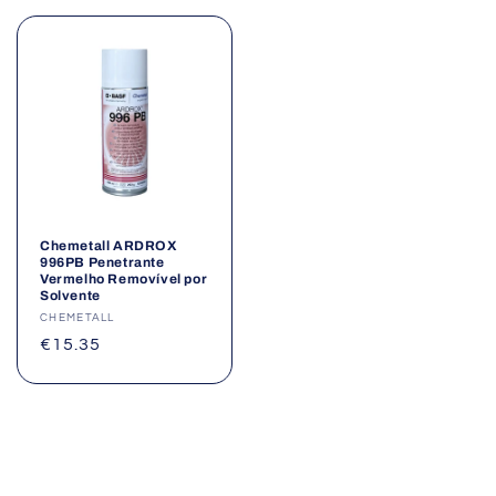
Chemetall ARDROX
996PB Penetrante
Vermelho Removível por
Solvente
Fornecedor:
CHEMETALL
Preço
€15.35
normal