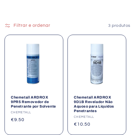
Filtrar e ordenar
3 produtos
Chemetall ARDROX
Chemetall ARDROX
9PR5 Removedor de
9D1B Revelador Não
Penetrante por Solvente
Aquoso para Líquidos
Penetrantes
Fornecedor:
CHEMETALL
Fornecedor:
CHEMETALL
Preço
€9.50
Preço
€10.50
normal
normal