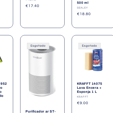
Fornecedor:
500 ml
Preço
€17.40
Fornecedor:
SEALEY
normal
Preço
€18.80
normal
Esgotado
Esgotado
0952
KRAFFT 14075
ro
Lava Encera +
o
Esponja 1 L
do
Fornecedor:
KRAFFT
Preço
€9.00
normal
Purificador ar ST-