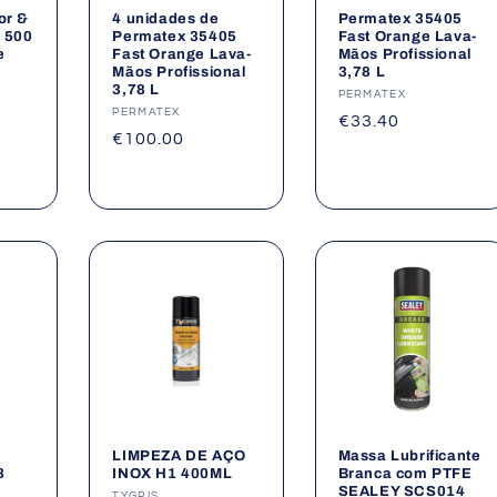
or &
4 unidades de
Permatex 35405
 500
Permatex 35405
Fast Orange Lava-
e
Fast Orange Lava-
Mãos Profissional
Mãos Profissional
3,78 L
3,78 L
Fornecedor:
PERMATEX
Fornecedor:
PERMATEX
Preço
€33.40
Preço
€100.00
normal
normal
LIMPEZA DE AÇO
Massa Lubrificante
8
INOX H1 400ML
Branca com PTFE
SEALEY SCS014
TYGRIS