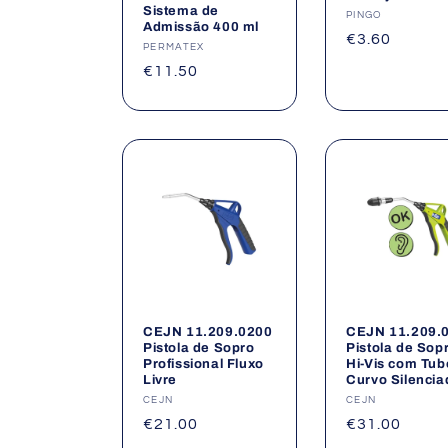
Sistema de
Fornecedor:
PINGO
Admissão 400 ml
Preço
€3.60
Fornecedor:
PERMATEX
normal
Preço
€11.50
normal
CEJN 11.209.0200
CEJN 11.209.
Pistola de Sopro
Pistola de Sop
Profissional Fluxo
Hi-Vis com Tub
Livre
Curvo Silencia
Fornecedor:
CEJN
Fornecedor:
CEJN
Preço
€21.00
Preço
€31.00
normal
normal