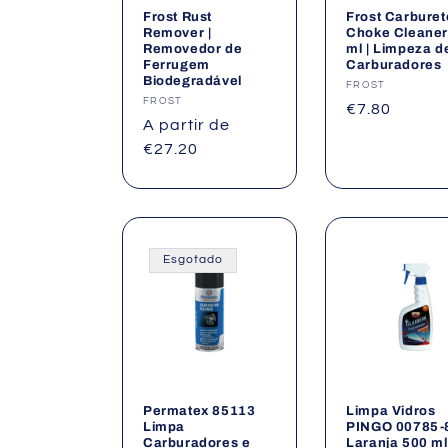
Frost Rust
Frost Carburet
Remover |
Choke Cleaner
Removedor de
ml | Limpeza d
Ferrugem
Carburadores
Biodegradável
Fornecedor:
FROST
Fornecedor:
FROST
Preço
€7.80
Preço
A partir de
normal
normal
€27.20
Esgotado
Permatex 85113
Limpa Vidros
Limpa
PINGO 00785-
Carburadores e
Laranja 500 ml