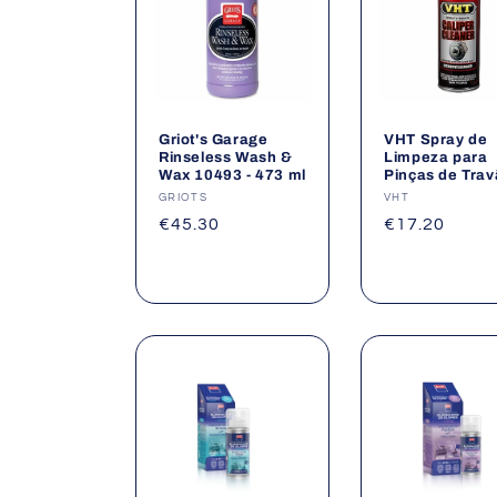
ã
o
:
Griot's Garage
VHT Spray de
Rinseless Wash &
Limpeza para
Wax 10493 - 473 ml
Pinças de Tra
Fornecedor:
GRIOTS
Fornecedor:
VHT
Preço
€45.30
Preço
€17.20
normal
normal