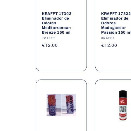
KRAFFT 17302
KRAFFT 17322
Eliminador de
Eliminador de
Odores
Odores
Mediterranean
Madagascar
Breeze 150 ml
Passion 150 m
Fornecedor:
KRAFFT
Fornecedor:
KRAFFT
Preço
€12.00
Preço
€12.00
normal
normal