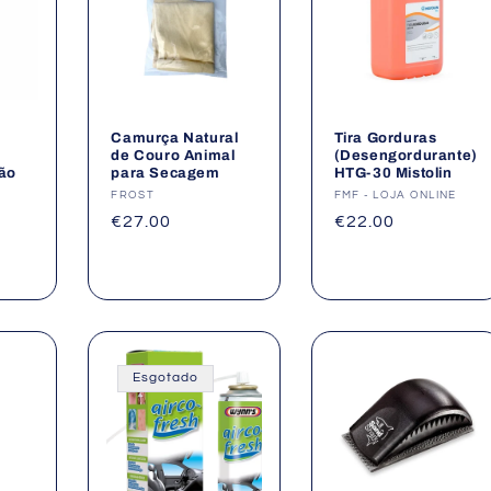
Camurça Natural
Tira Gorduras
de Couro Animal
(Desengordurante)
vão
para Secagem
HTG-30 Mistolin
Fornecedor:
FROST
Fornecedor:
FMF - LOJA ONLINE
Preço
€27.00
Preço
€22.00
normal
normal
Esgotado