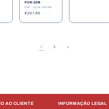
PUR-20M
Fornecedor:
FMF - LOJA ONLINE
Preço
€201.60
normal
1
2
IO AO CLIENTE
INFORMAÇÃO LEGAL