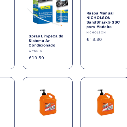
Raspa Manual
NICHOLSON
SandShark® SSC
para Madeira
l
Fornecedor:
NICHOLSON
Spray Limpeza do
Preço
€18.80
Sistema Ar
Condicionado
normal
Fornecedor:
WYNN´S
Preço
€19.50
normal