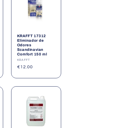
KRAFFT 17312
Eliminador de
Odores
Scandinavian
Comfort 150 ml
Fornecedor:
KRAFFT
Preço
€12.00
normal