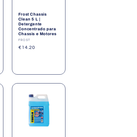
Frost Chassis
Clean 5 L |
Detergente
Concentrado para
Chassis e Motores
Fornecedor:
FROST
Preço
€14.20
normal