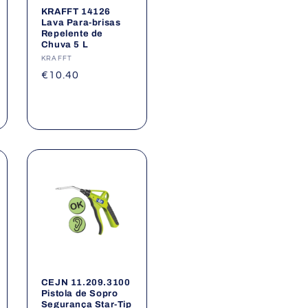
KRAFFT 14126
Lava Para-brisas
Repelente de
Chuva 5 L
Fornecedor:
KRAFFT
Preço
€10.40
normal
CEJN 11.209.3100
Pistola de Sopro
Segurança Star-Tip