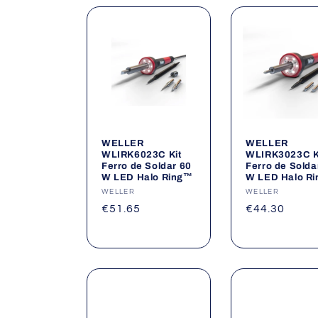
WELLER
WELLER
WLIRK6023C Kit
WLIRK3023C K
Ferro de Soldar 60
Ferro de Solda
W LED Halo Ring™
W LED Halo R
Fornecedor:
WELLER
Fornecedor:
WELLER
Preço
€51.65
Preço
€44.30
normal
normal