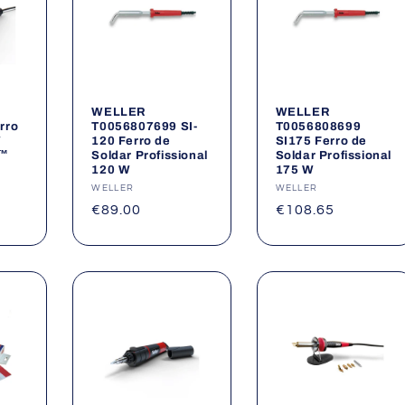
WELLER
WELLER
rro
T0056807699 SI-
T0056808699
W
120 Ferro de
SI175 Ferro de
g™
Soldar Profissional
Soldar Profissional
120 W
175 W
Fornecedor:
WELLER
Fornecedor:
WELLER
Preço
€89.00
Preço
€108.65
normal
normal