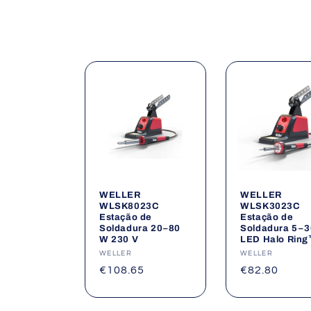
ã
o
:
WELLER
WELLER
WLSK8023C
WLSK3023C
Estação de
Estação de
Soldadura 20–80
Soldadura 5–
W 230 V
LED Halo Rin
Fornecedor:
WELLER
Fornecedor:
WELLER
Preço
€108.65
Preço
€82.80
normal
normal