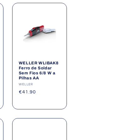
WELLER WLIBAK8
Ferro de Soldar
Sem Fios 6/8 W a
Pilhas AA
Fornecedor:
WELLER
Preço
€41.90
normal