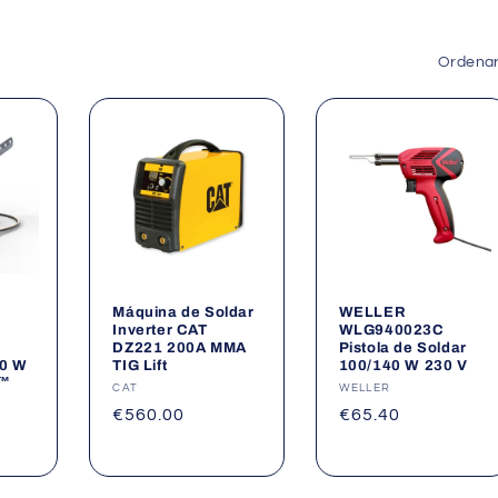
Ordenar
Máquina de Soldar
WELLER
Inverter CAT
WLG940023C
DZ221 200A MMA
Pistola de Soldar
30 W
TIG Lift
100/140 W 230 V
g™
Fornecedor:
CAT
Fornecedor:
WELLER
Preço
€560.00
Preço
€65.40
normal
normal