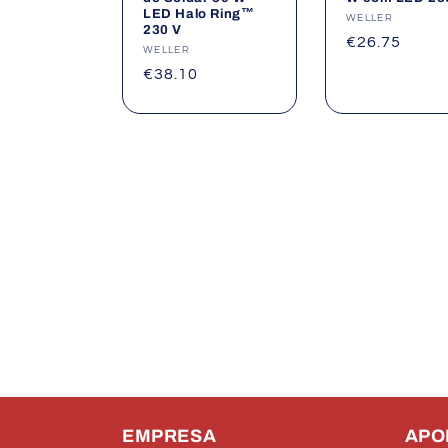
LED Halo Ring™
Fornecedor:
WELLER
230 V
Preço
€26.75
Fornecedor:
WELLER
normal
Preço
€38.10
normal
EMPRESA
APO