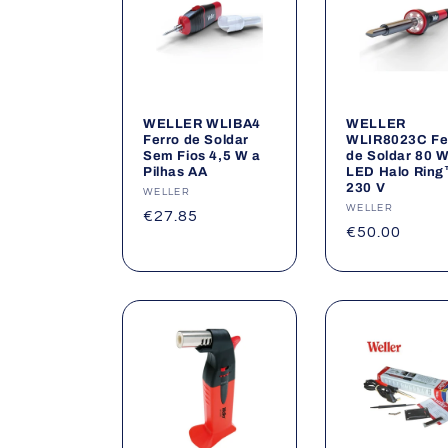
WELLER WLIBA4
WELLER
Ferro de Soldar
WLIR8023C Fe
Sem Fios 4,5 W a
de Soldar 80 
Pilhas AA
LED Halo Rin
230 V
Fornecedor:
WELLER
Fornecedor:
WELLER
Preço
€27.85
Preço
€50.00
normal
normal