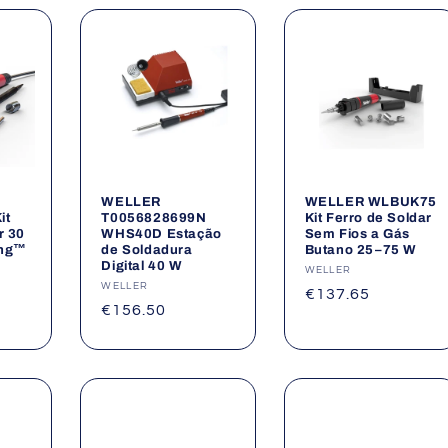
WELLER
WELLER WLBUK75
it
T0056828699N
Kit Ferro de Soldar
r 30
WHS40D Estação
Sem Fios a Gás
ing™
de Soldadura
Butano 25–75 W
Digital 40 W
Fornecedor:
WELLER
Fornecedor:
WELLER
Preço
€137.65
Preço
€156.50
normal
normal