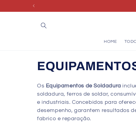
Saltar
para o
conteúdo
HOME
TOD
C
EQUIPAMENTO
o
Os
Equipamentos de Soldadura
inclu
l
soldadura, ferros de soldar, consumív
e industriais. Concebidos para oferec
e
desempenho, garantem resultados de
fabrico e reparação.
ç