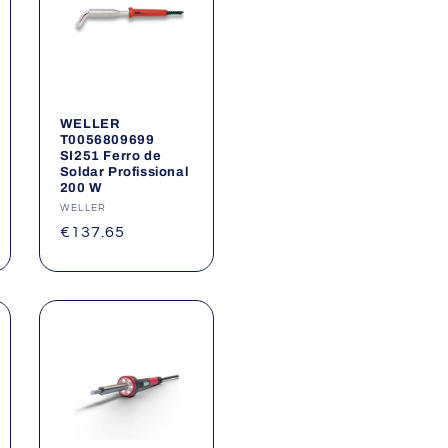
WELLER
T0056809699
SI251 Ferro de
Soldar Profissional
200 W
Fornecedor:
WELLER
Preço
€137.65
normal