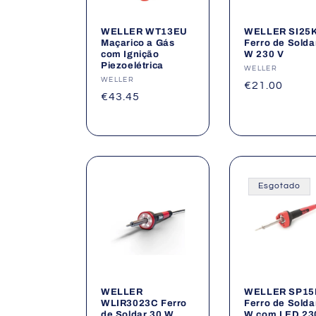
WELLER WT13EU
WELLER SI25K 
Maçarico a Gás
Ferro de Solda
com Ignição
W 230 V
Piezoelétrica
Fornecedor:
WELLER
Fornecedor:
WELLER
Preço
€21.00
Preço
€43.45
normal
normal
Esgotado
WELLER
WELLER SP1
WLIR3023C Ferro
Ferro de Solda
de Soldar 30 W
W com LED 23