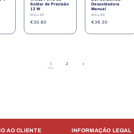
Soldar de Precisão
Dessoldadora
12 W
Manual
Fornecedor:
WELLER
Fornecedor:
WELLER
Preço
€30.80
Preço
€36.30
normal
normal
1
2
IO AO CLIENTE
INFORMAÇÃO LEGAL