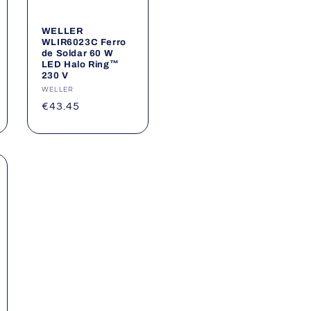
WELLER
WLIR6023C Ferro
de Soldar 60 W
LED Halo Ring™
230 V
Fornecedor:
WELLER
Preço
€43.45
normal