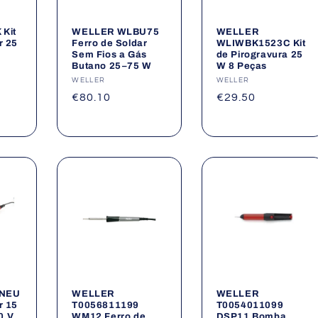
Kit
WELLER WLBU75
WELLER
r 25
Ferro de Soldar
WLIWBK1523C Kit
Sem Fios a Gás
de Pirogravura 25
Butano 25–75 W
W 8 Peças
Fornecedor:
WELLER
Fornecedor:
WELLER
Preço
€80.10
Preço
€29.50
normal
normal
5NEU
WELLER
WELLER
r 15
T0056811199
T0054011099
0 V
WM12 Ferro de
DSP11 Bomba