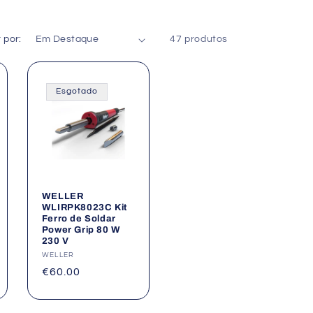
 por:
47 produtos
Esgotado
WELLER
WLIRPK8023C Kit
Ferro de Soldar
Power Grip 80 W
230 V
Fornecedor:
WELLER
Preço
€60.00
normal