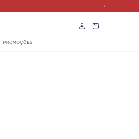
Iniciar
Carrinho
sessão
PROMOÇÕES