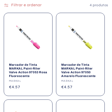
Filtrar e ordenar
4 produtos
Marcador de Tinta
Marcador de Tinta
MARKAL Paint-Riter
MARKAL Paint-Riter
Valve Action 97053 Rosa
Valve Action 97050
Fluorescente
Amarelo Fluorescente
Fornecedor:
MARKAL
Fornecedor:
MARKAL
Preço
€4.57
Preço
€4.57
normal
normal