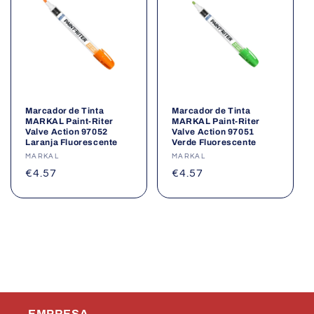
Marcador de Tinta
Marcador de Tinta
MARKAL Paint-Riter
MARKAL Paint-Riter
Valve Action 97052
Valve Action 97051
Laranja Fluorescente
Verde Fluorescente
Fornecedor:
MARKAL
Fornecedor:
MARKAL
Preço
€4.57
Preço
€4.57
normal
normal
EMPRESA