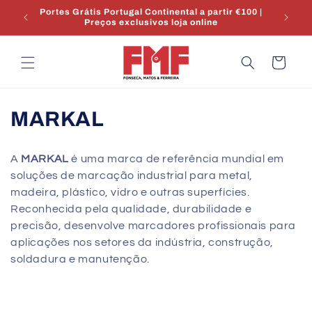
Saltar
Portes Grátis Portugal Continental a partir €100 |
para o
Envio 
Preços exclusivos loja online
conteúdo
Carrinho
C
MARKAL
o
A
MARKAL
é uma marca de referência mundial em
l
soluções de marcação industrial para metal,
madeira, plástico, vidro e outras superfícies.
e
Reconhecida pela qualidade, durabilidade e
ç
precisão, desenvolve marcadores profissionais para
aplicações nos setores da indústria, construção,
ã
soldadura e manutenção.
o
: