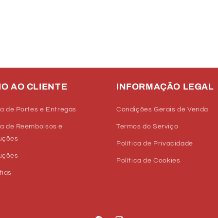
IO AO CLIENTE
INFORMAÇÃO LEGAL
ca de Portes e Entregas
Condições Gerais de Venda
ca de Reembolsos e
Termos do Serviço
uções
Política de Privacidade
uções
Política de Cookies
tias