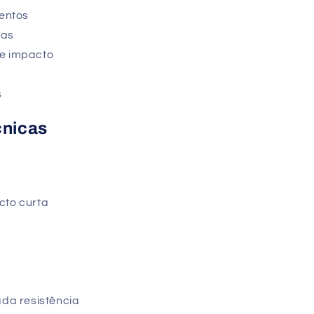
entos
cas
de impacto
s
cnicas
cto curta
ada resistência