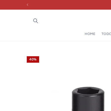
Saltar
para o
conteúdo
HOME
TOD
Saltar para
a
40%
informação
do produto