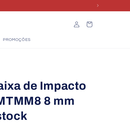
Iniciar
Carrinho
sessão
PROMOÇÕES
aixa de Impacto
IMTMM8 8 mm
stock