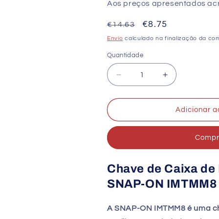
Aos preços apresentados acre
Preço
Preço
€8.75
€14.63
normal
de
Envio
calculado na finalização da co
saldo
Quantidade
Quantidade
Diminuir
Aumentar
a
a
quantidade
quantidade
de
de
Adicionar a
Chave
Chave
de
de
Compre
Caixa
Caixa
de
de
Impacto
Impacto
Chave de Caixa de 
SNAP-
SNAP-
ON
ON
SNAP-ON IMTMM8
IMTMM8
IMTMM8
8
8
A SNAP-ON IMTMM8 é uma cha
mm
mm