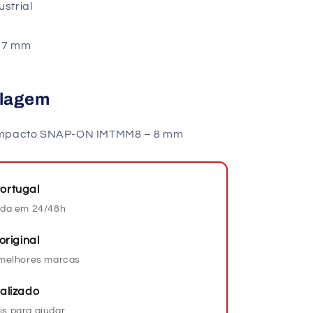
ustrial
,7 mm
alagem
 Impacto SNAP-ON IMTMM8 – 8 mm
ortugal
da em 24/48h
original
s melhores marcas
alizado
is para ajudar