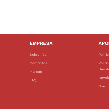
EMPRESA
APO
Sobre nós
Políti
Contactos
Políti
Devol
Marcas
Devol
FAQ
Garan