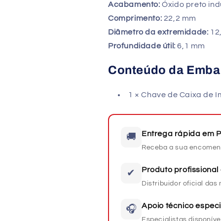
Acabamento:
Óxido preto ind
Comprimento:
22,2 mm
Diâmetro da extremidade:
12
Profundidade útil:
6,1 mm
Conteúdo da Emb
1 × Chave de Caixa de
Entrega rápida em P
🚚
Receba a sua encomen
Produto profissional 
✔
Distribuidor oficial da
Apoio técnico especi
🎧
Especialistas disponíve