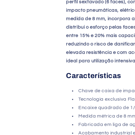
1/4&quot;
1/4&quot;
perfil sextavado (6 faces), c
-
-
impacto pneumáticas, elétric
Over
Over
medida de 8 mm, incorpora a 
stock
stock
distribui o esforço pelas fa
entre 15% e 20% mais capaci
reduzindo o risco de danifica
elevada resistência e com ac
ideal para utilização intensi
Características
Chave de caixa de impac
Tecnologia exclusiva Fla
Encaixe quadrado de 1/
Medida métrica de 8 mm
Fabricada em liga de aç
Acabamento industrial e