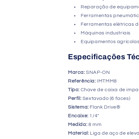
Reparação de equipam
Ferramentas pneumáti
Ferramentas elétricas 
Máquinas industriais
Equipamentos agrícola
Especificações Té
Marca:
SNAP-ON
Referência:
IMTMM8
Tipo:
Chave de caixa de impa
Perfil:
Sextavado (6 faces)
Sistema:
Flank Drive®
Encaixe:
1/4"
Medida:
8 mm
Material:
Liga de aço de elev