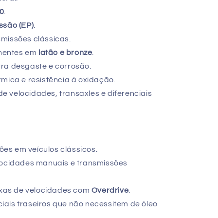
0
.
ssão (EP)
.
missões clássicas.
nentes em
latão e bronze
.
ra desgaste e corrosão.
rmica e resistência à oxidação.
 velocidades, transaxles e diferenciais
es em veículos clássicos.
elocidades manuais e transmissões
as de velocidades com
Overdrive
.
ais traseiros que não necessitem de óleo