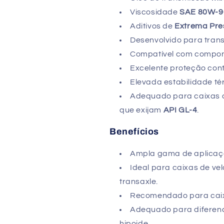
Viscosidade
SAE 80W-9
Aditivos de
Extrema Pre
Desenvolvido para trans
Compatível com compo
Excelente proteção cont
Elevada estabilidade té
Adequado para caixas de
que exijam
API GL-4
.
Benefícios
Ampla gama de aplicaçõ
Ideal para caixas de v
transaxle.
Recomendado para caix
Adequado para diferenci
hipoide.