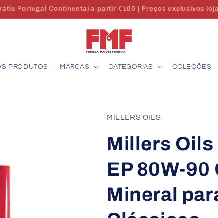
Envio 24/48h | Stock em Portugal | Apoio técnico
OS PRODUTOS
MARCAS
CATEGORIAS
COLEÇÕES
MILLERS OILS
Millers Oils
EP 80W-90 
Mineral pa