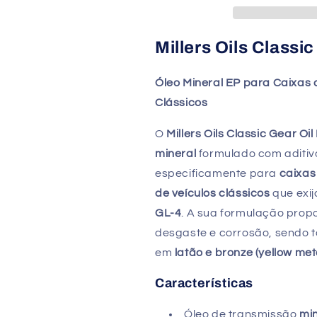
Oil
Oil
EP
EP
80W-
80W-
Millers Oils Classi
90
90
GL4
GL4
Óleo Mineral EP para Caixas d
|
|
Óleo
Óleo
Clássicos
Mineral
Mineral
para
para
O
Millers Oils Classic Gear O
Transmissões
Transmissões
mineral
formulado com aditiv
Clássicas
Clássicas
especificamente para
caixas
de veículos clássicos
que exij
GL-4
. A sua formulação prop
desgaste e corrosão, sendo 
em
latão e bronze (yellow met
Características
Óleo de transmissão
min