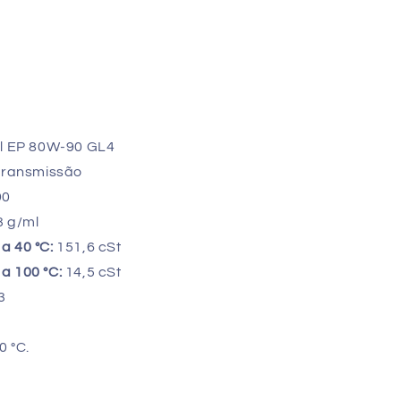
il EP 80W-90 GL4
transmissão
90
3 g/ml
a 40 °C:
151,6 cSt
a 100 °C:
14,5 cSt
3
0 °C.