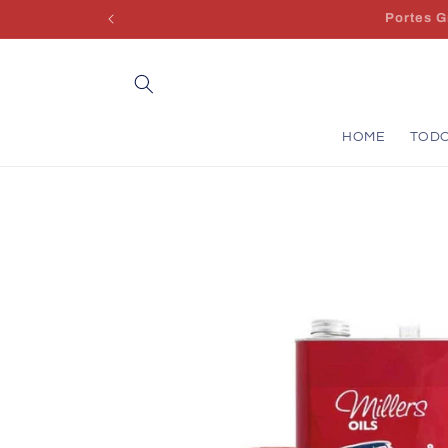
Saltar
para o
conteúdo
HOME
TOD
Saltar para
a
informação
do produto