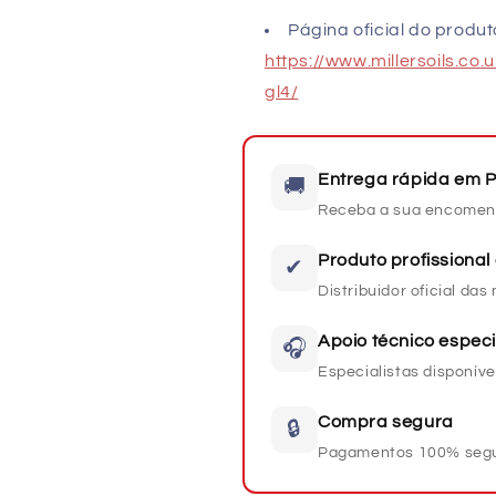
Página oficial do produt
https://www.millersoils.co
gl4/
Entrega rápida em P
🚚
Receba a sua encomen
Produto profissional 
✔
Distribuidor oficial da
Apoio técnico especi
🎧
Especialistas disponíve
Compra segura
🔒
Pagamentos 100% seg