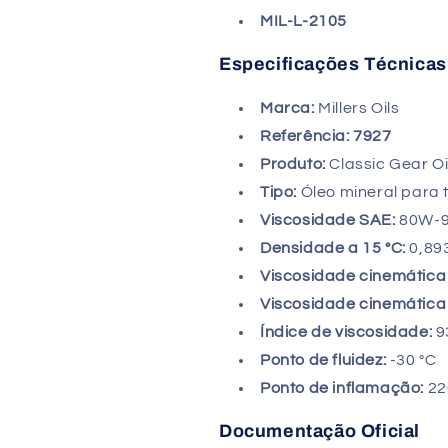
MIL-L-2105
Especificações Técnicas
Marca:
Millers Oils
Referência:
7927
Produto:
Classic Gear O
Tipo:
Óleo mineral para 
Viscosidade SAE:
80W-
Densidade a 15 °C:
0,89
Viscosidade cinemática 
Viscosidade cinemática 
Índice de viscosidade:
9
Ponto de fluidez:
-30 °C
Ponto de inflamação:
22
Documentação Oficial