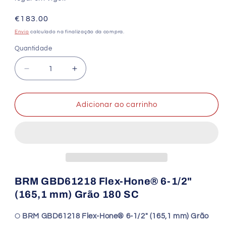
Preço
€183.00
normal
Envio
calculado na finalização da compra.
Quantidade
Quantidade
Diminuir
Aumentar
a
a
quantidade
quantidade
de
de
Adicionar ao carrinho
BRM
BRM
GBD61218
GBD61218
Flex-
Flex-
Hone®
Hone®
165
165
mm
mm
180SC
180SC
BRM GBD61218 Flex-Hone® 6-1/2"
|
|
(165,1 mm) Grão 180 SC
Escova
Escova
de
de
O
BRM GBD61218 Flex-Hone® 6-1/2" (165,1 mm) Grão
Brunimento
Brunimento