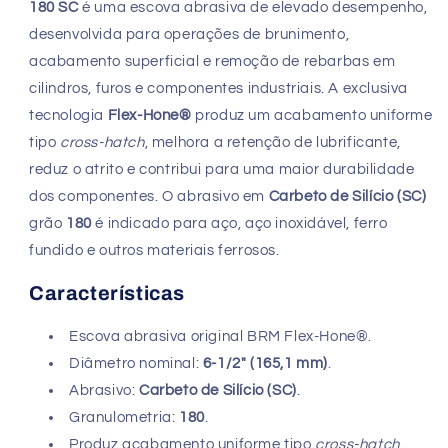
180 SC
é uma escova abrasiva de elevado desempenho,
para
para
Cilindros
Cilindros
desenvolvida para operações de brunimento,
acabamento superficial e remoção de rebarbas em
cilindros, furos e componentes industriais. A exclusiva
tecnologia
Flex-Hone®
produz um acabamento uniforme
tipo
cross-hatch
, melhora a retenção de lubrificante,
reduz o atrito e contribui para uma maior durabilidade
dos componentes. O abrasivo em
Carbeto de Silício (SC)
grão
180
é indicado para aço, aço inoxidável, ferro
fundido e outros materiais ferrosos.
Características
Escova abrasiva original BRM Flex-Hone®.
Diâmetro nominal:
6-1/2" (165,1 mm)
.
Abrasivo:
Carbeto de Silício (SC)
.
Granulometria:
180
.
Produz acabamento uniforme tipo
cross-hatch
.