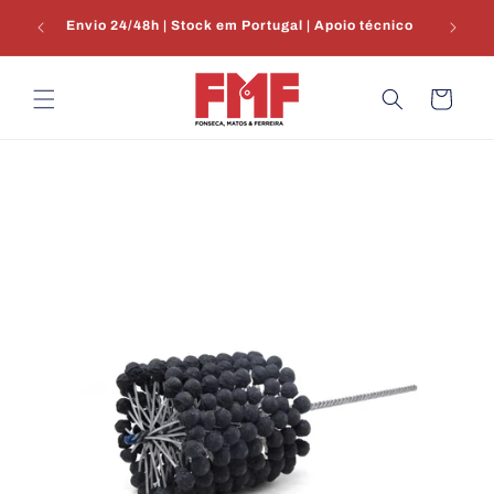
Saltar
€100 |
para o
Envio 24/48h | Stock em Portugal | Apoio técnico
conteúdo
Carrinho
Saltar para
a
informação
do produto