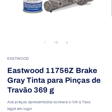
de
1
/
2
EASTWOOD
Eastwood 11756Z Brake
Gray Tinta para Pinças de
Travão 369 g
Aos preços apresentados acresce o IVA à Taxa
legal em vigor.