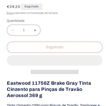
Preço
€39.20
Esgotado
normal
Envio
calculado na finalização da compra.
Quantidade
Quantidade
Diminuir
Aumentar
a
a
quantidade
quantidade
de
de
Esgotado
Eastwood
Eastwood
11756Z
11756Z
Brake
Brake
Gray
Gray
Tinta
Tinta
para
para
Pinças
Pinças
Eastwood 11756Z Brake Gray Tinta
de
de
Cinzento para Pinças de Travão
Travão
Travão
Aerossol 369 g
369
369
g
g
Tinta Cinzento OEM para Pinças de Travão, Tambores e