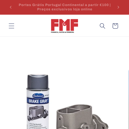
Saltar
€100 |
para o
Envio 24/48h | Stock em Portugal | Apoio técnico
conteúdo
Carrinho
Saltar para
a
informação
do produto