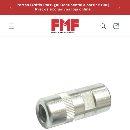
Saltar
para o
Envio 24/48h | Stock em Portugal | Apoio técnico
conteúdo
Carrinho
Saltar para
a
informação
do produto