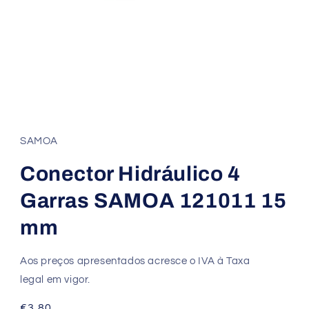
SAMOA
Conector Hidráulico 4
Garras SAMOA 121011 15
mm
Aos preços apresentados acresce o IVA à Taxa
legal em vigor.
Preço
€3.80