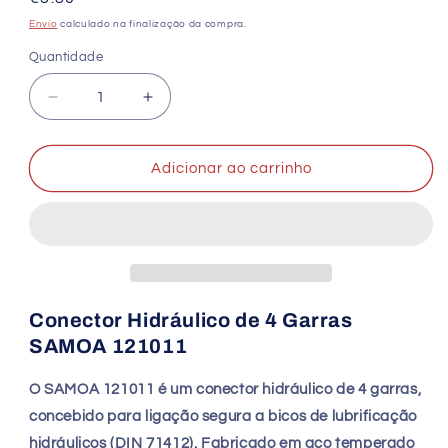
normal
Envio
calculado na finalização da compra.
Quantidade
Quantidade
Diminuir
Aumentar
a
a
quantidade
quantidade
de
de
Adicionar ao carrinho
Conector
Conector
Hidráulico
Hidráulico
4
4
Garras
Garras
SAMOA
SAMOA
121011
121011
15
15
Conector Hidráulico de 4 Garras
mm
mm
SAMOA 121011
O SAMOA 121011 é um conector hidráulico de 4 garras,
concebido para ligação segura a bicos de lubrificação
hidráulicos (DIN 71412). Fabricado em aço temperado