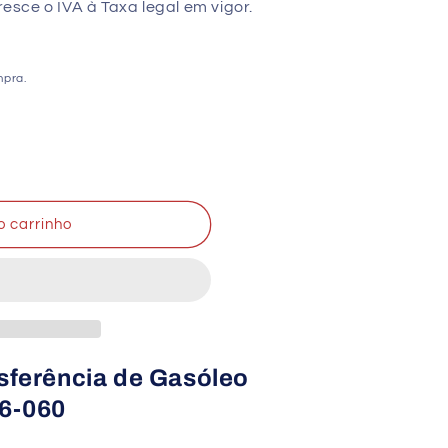
sce o IVA à Taxa legal em vigor.
mpra.
o carrinho
nsferência de Gasóleo
6-060