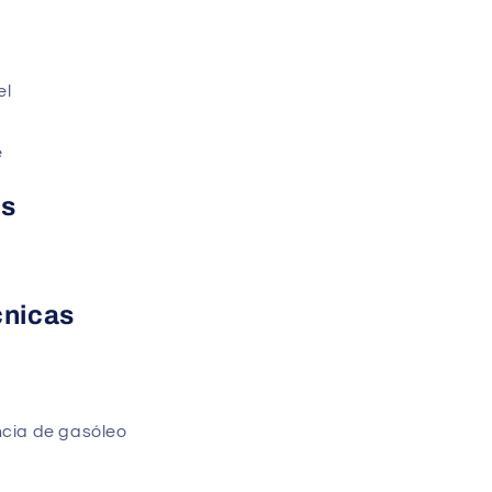
el
e
is
cnicas
ência de gasóleo