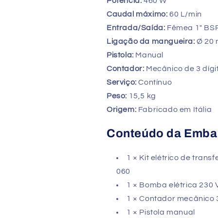
Potência:
460 W
Caudal máximo:
60 L/min
Entrada/Saída:
Fêmea 1" BS
Ligação da mangueira:
Ø 20
Pistola:
Manual
Contador:
Mecânico de 3 dígit
Serviço:
Contínuo
Peso:
15,5 kg
Origem:
Fabricado em Itália
Conteúdo da Emb
1 × Kit elétrico de tra
060
1 × Bomba elétrica 230 
1 × Contador mecânico 3
1 × Pistola manual