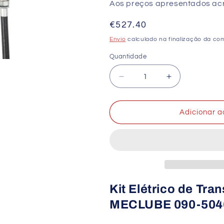
Aos preços apresentados acre
Preço
€527.40
normal
Envio
calculado na finalização da co
Quantidade
Quantidade
Diminuir
Aumentar
a
a
quantidade
quantidade
de
de
Adicionar a
Kit
Kit
Elétrico
Elétrico
Transferência
Transferência
Gasóleo
Gasóleo
MECLUBE
MECLUBE
090-
090-
5046-
5046-
Kit Elétrico de Tra
060
060
MECLUBE 090-504
60
60
L/min
L/min