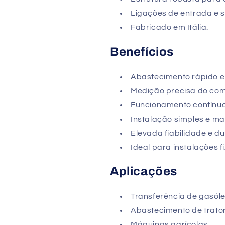
Ligações de entrada e s
Fabricado em Itália.
Benefícios
Abastecimento rápido e 
Medição precisa do comb
Funcionamento contínuo 
Instalação simples e m
Elevada fiabilidade e du
Ideal para instalações 
Aplicações
Transferência de gasól
Abastecimento de trato
Máquinas agrícolas