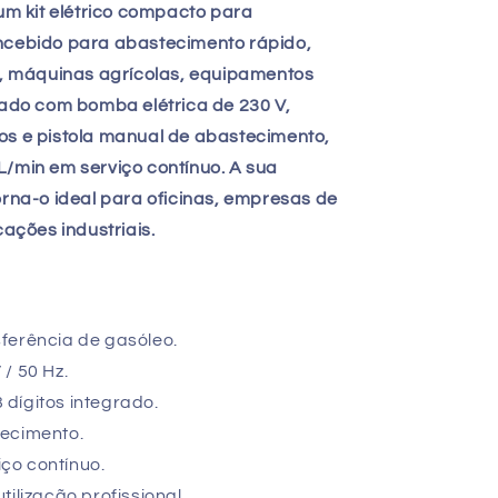
 kit elétrico compacto para
oncebido para abastecimento rápido,
os, máquinas agrícolas, equipamentos
ipado com bomba elétrica de 230 V,
os e pistola manual de abastecimento,
L/min em serviço contínuo. A sua
orna-o ideal para oficinas, empresas de
cações industriais.
ferência de gasóleo.
/ 50 Hz.
dígitos integrado.
tecimento.
ço contínuo.
tilização profissional.