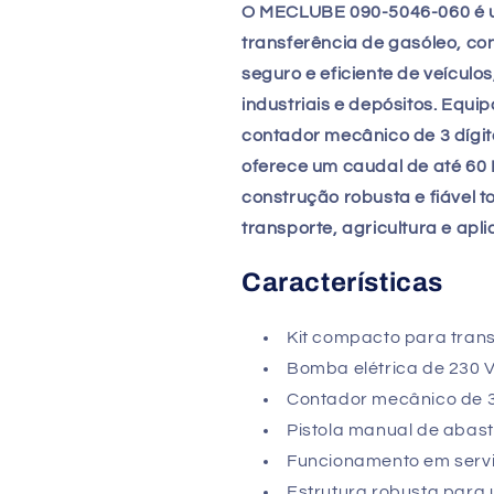
O MECLUBE 090-5046-060 é um
transferência de gasóleo, c
seguro e eficiente de veícul
industriais e depósitos. Equ
contador mecânico de 3 dígit
oferece um caudal de até 60 
construção robusta e fiável t
transporte, agricultura e apli
Características
Kit compacto para trans
Bomba elétrica de 230 V 
Contador mecânico de 3 
Pistola manual de abas
Funcionamento em servi
Estrutura robusta para u