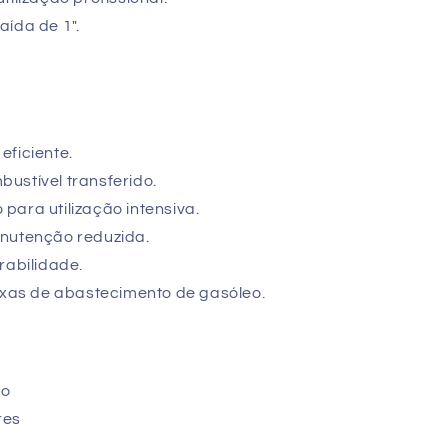
aída de 1".
eficiente.
ustível transferido.
para utilização intensiva.
anutenção reduzida.
rabilidade.
fixas de abastecimento de gasóleo.
eo
res