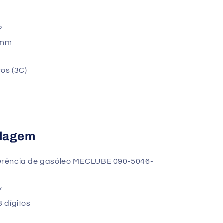
P
 mm
os (3C)
alagem
nsferência de gasóleo MECLUBE 090-5046-
V
 dígitos