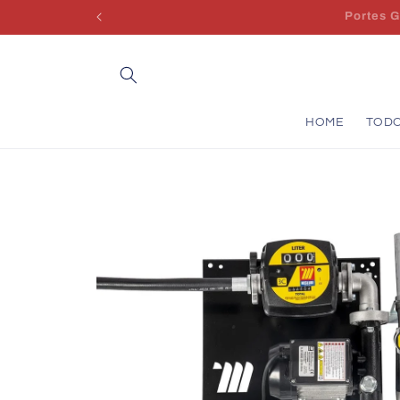
Saltar
para o
conteúdo
HOME
TOD
Saltar para
a
informação
do produto