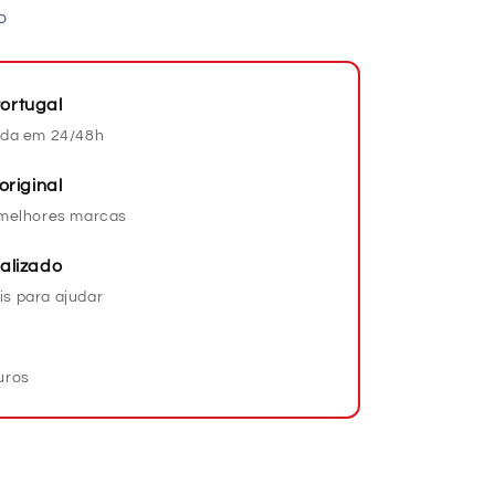
o
ortugal
da em 24/48h
original
s melhores marcas
alizado
is para ajudar
uros