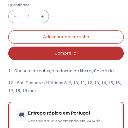
Quantidade
Quantidade
Diminuir
Aumentar
a
a
quantidade
quantidade
de
de
Adicionar ao carrinho
JOGO
JOGO
CHAVE
CHAVE
Compre já!
CAIXA
CAIXA
3/8&quot;
3/8&quot;
14
14
1 - Roquete de cabeça redonda de liberação rápida
PCS.
PCS.
12 - 6pt. Soquetes Métricos 8, 9, 10, 11, 12, 13, 14, 15, 16,
17, 18, 19 mm
Entrega rápida em Portugal
🚚
Receba a sua encomenda em 24/48h