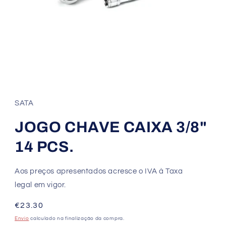
SATA
JOGO CHAVE CAIXA 3/8"
14 PCS.
Aos preços apresentados acresce o IVA à Taxa
legal em vigor.
Preço
€23.30
normal
Envio
calculado na finalização da compra.