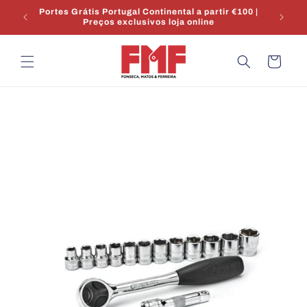
Saltar
Portes Grátis Portugal Continental a partir €100 |
para o
Preços exclusivos loja online
conteúdo
Carrinho
Saltar para
a
informação
do produto