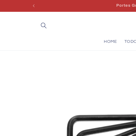
Saltar
para o
conteúdo
HOME
TOD
Saltar para
a
informação
do produto