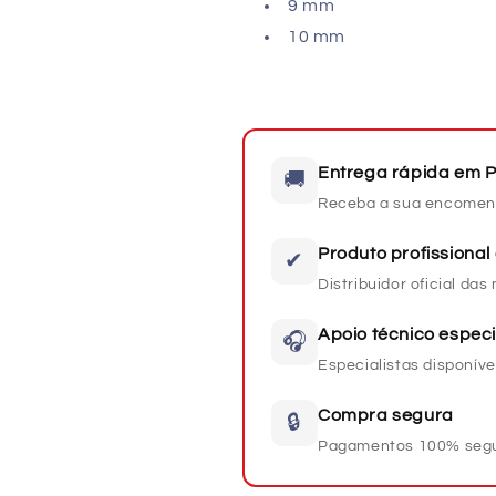
9 mm
10 mm
Entrega rápida em P
🚚
Receba a sua encomen
Produto profissional 
✔
Distribuidor oficial da
Apoio técnico especi
🎧
Especialistas disponíve
Compra segura
🔒
Pagamentos 100% seg