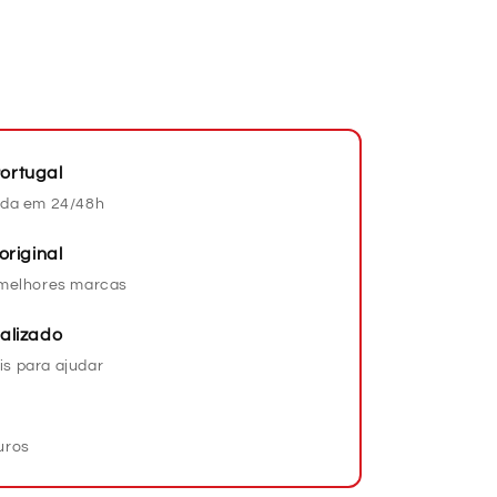
ortugal
da em 24/48h
original
s melhores marcas
alizado
is para ajudar
uros