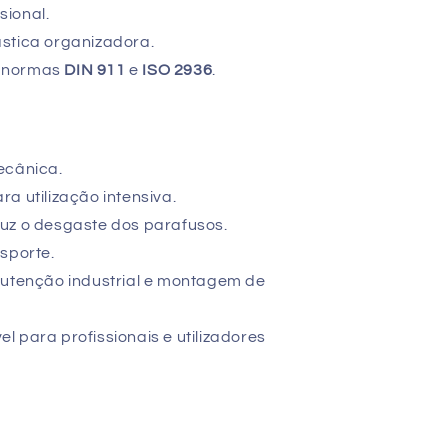
sional.
stica organizadora.
s normas
DIN 911
e
ISO 2936
.
ecânica.
a utilização intensiva.
uz o desgaste dos parafusos.
sporte.
nutenção industrial e montagem de
 para profissionais e utilizadores