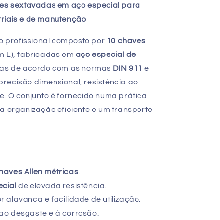
ves sextavadas em aço especial para
triais e de manutenção
o profissional composto por
10 chaves
m L), fabricadas em
aço especial de
das de acordo com as normas
DIN 911
e
precisão dimensional, resistência ao
e. O conjunto é fornecido numa prática
ma organização eficiente e um transporte
haves Allen métricas
.
ecial
de elevada resistência.
 alavanca e facilidade de utilização.
ao desgaste e à corrosão.