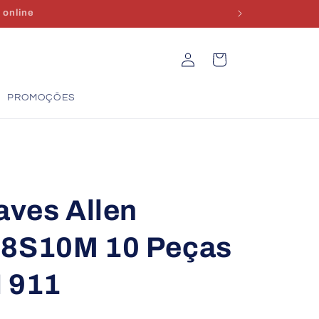
Iniciar
Carrinho
sessão
PROMOÇÕES
aves Allen
8S10M 10 Peças
N 911