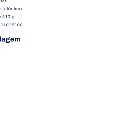
2936
a plástica
e
410 g
01005100
alagem