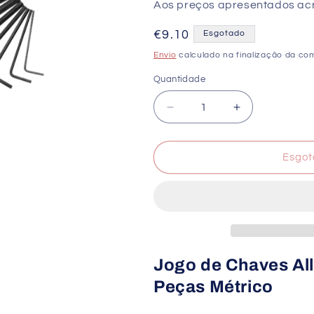
Aos preços apresentados acre
Preço
€9.10
Esgotado
normal
Envio
calculado na finalização da co
Quantidade
Quantidade
Diminuir
Aumentar
a
a
quantidade
quantidade
de
de
Esgot
Jogo
Jogo
de
de
Chaves
Chaves
Allen
Allen
ELOFORT
ELOFORT
58S10M
58S10M
10
10
Jogo de Chaves Al
Peças
Peças
Peças Métrico
Métrico
Métrico
DIN
DIN