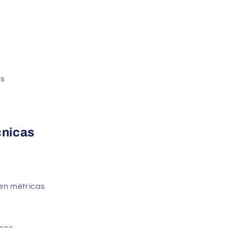
s
is
cnicas
en métricas