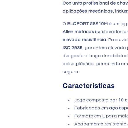
911
911
Conjunto profissional de cha
aplicações mecânicas, indus
O
ELOFORT 58S10M
é um jog
Allen métricas
(sextavadas e
elevada resistência
. Produzi
ISO 2936
, garantem elevada 
desgaste e longa durabilidad
bolsa plástica, permitindo u
seguro.
Características
Jogo composto por
10 c
Fabricadas em
aço esp
Formato em
L
para maior
Acabamento resistente 