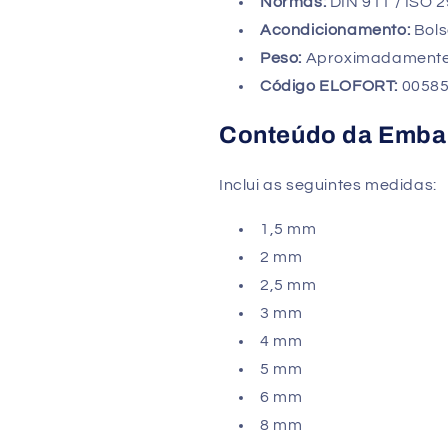
Normas:
DIN 911 / ISO 
Acondicionamento:
Bols
Peso:
Aproximadament
Código ELOFORT:
00585
Conteúdo da Emb
Inclui as seguintes medidas:
1,5 mm
2 mm
2,5 mm
3 mm
4 mm
5 mm
6 mm
8 mm