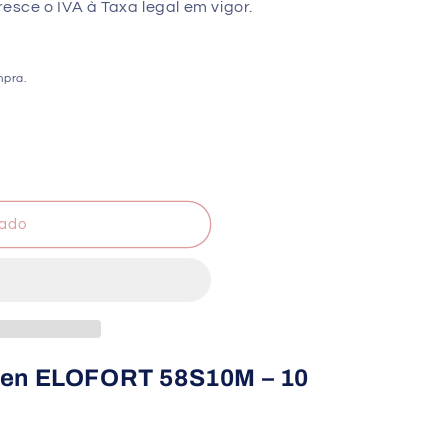
sce o IVA à Taxa legal em vigor.
mpra.
ado
len ELOFORT 58S10M – 10