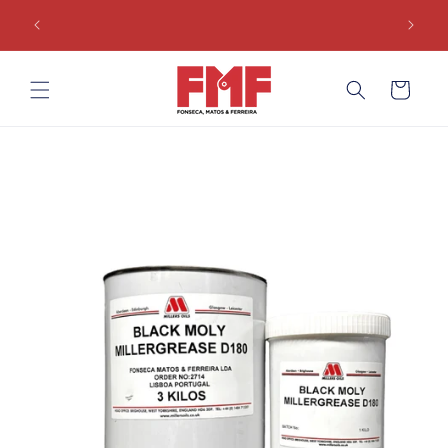
Saltar
€100 |
para o
Envio 24/48h | Stock em Portugal | Apoio técnico
conteúdo
Carrinho
Saltar para
a
informação
do produto