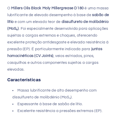
Massa
Massa
Lubrificante
Lubrificante
O
Millers Oils Black Moly Millergrease D180
é uma massa
EP
EP
lubrificante de elevado desempenho à base de
sabão de
com
com
lítio
e com um elevado teor de
dissulfureto de molibdénio
Molibdénio
Molibdénio
(MoS₂)
. Foi especialmente desenvolvida para aplicações
sujeitas a cargas extremas e choques, oferecendo
excelente proteção antidesgaste e elevada resistência à
pressão (EP). É particularmente indicada para
juntas
homocinéticas (CV Joints)
, veios estriados, pinos,
casquilhos e outros componentes sujeitos a cargas
elevadas.
Características
Massa lubrificante de alto desempenho com
dissulfureto de molibdénio (MoS₂).
Espessante à base de sabão de lítio.
Excelente resistência a pressões extremas (EP).