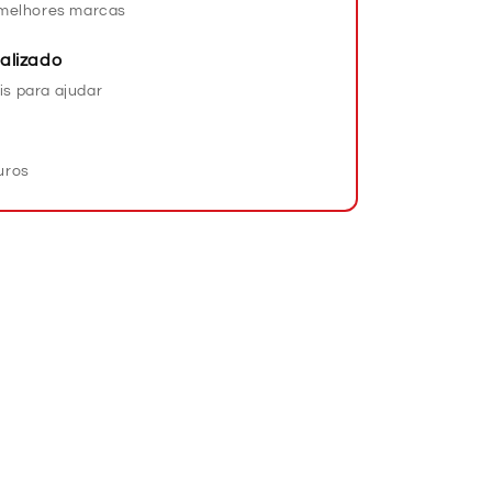
s melhores marcas
alizado
is para ajudar
uros