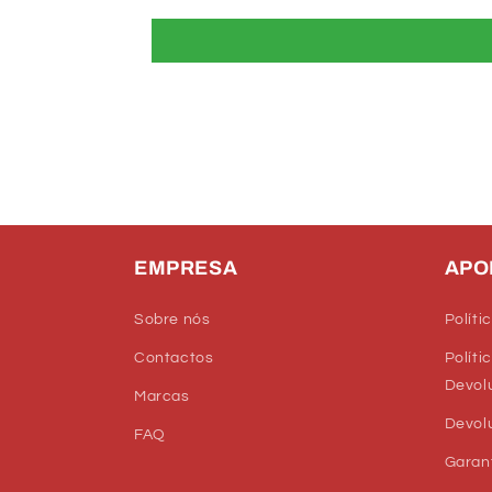
EMPRESA
APO
Sobre nós
Políti
Contactos
Políti
Devol
Marcas
Devol
FAQ
Garan