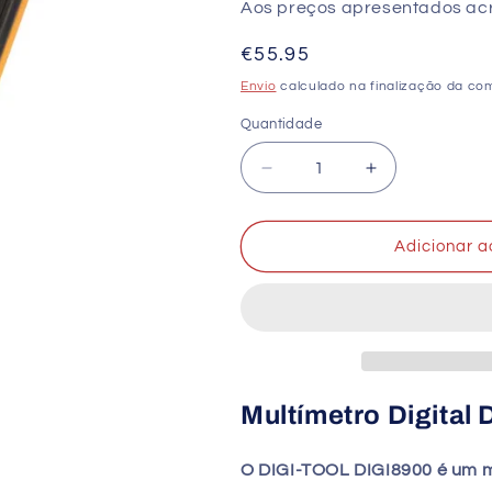
Aos preços apresentados acre
Preço
€55.95
normal
Envio
calculado na finalização da co
Quantidade
Quantidade
Diminuir
Aumentar
a
a
quantidade
quantidade
de
de
Adicionar a
Multímetro
Multímetro
Digital
Digital
DIGI-
DIGI-
TOOL
TOOL
DIGI8900
DIGI8900
LCD
LCD
CAT
CAT
Multímetro Digital
III
III
300
300
O DIGI-TOOL DIGI8900 é um m
V
V