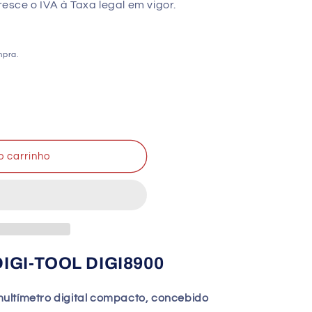
sce o IVA à Taxa legal em vigor.
mpra.
o carrinho
 DIGI-TOOL DIGI8900
ultímetro digital compacto, concebido