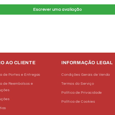
Escrever uma avaliação
IO AO CLIENTE
INFORMAÇÃO LEGAL
ca de Portes e Entregas
Condições Gerais de Venda
ca de Reembolsos e
Termos do Serviço
uções
Política de Privacidade
uções
Política de Cookies
tias