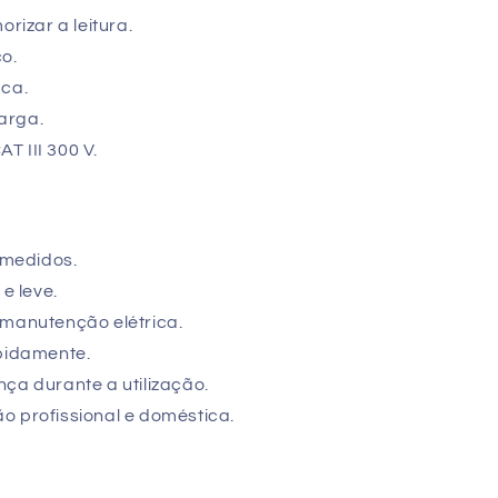
izar a leitura.
o.
aca.
arga.
T III 300 V.
s medidos.
e leve.
 manutenção elétrica.
apidamente.
ça durante a utilização.
o profissional e doméstica.