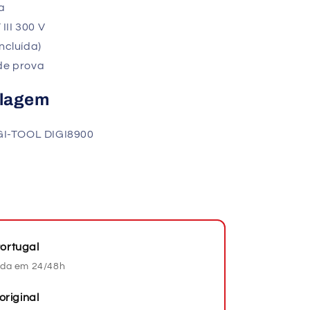
a
III 300 V
incluída)
de prova
alagem
DIGI-TOOL DIGI8900
ortugal
da em 24/48h
original