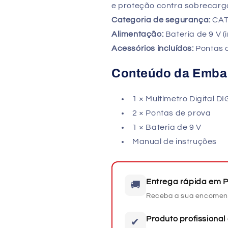
e proteção contra sobrecarg
Categoria de segurança:
CAT 
Alimentação:
Bateria de 9 V (
Acessórios incluídos:
Pontas 
Conteúdo da Emb
1 × Multímetro Digital 
2 × Pontas de prova
1 × Bateria de 9 V
Manual de instruções
Entrega rápida em P
🚚
Receba a sua encomen
Produto profissional 
✔