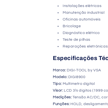
Instalações elétricas
Manutenção industrial
Oficinas automóveis
Bricolage
Diagnóstico elétrico
Teste de pilhas
Reparações eletrónicas
Especificações Té
Marca:
DIGI-TOOL by VSA
Modelo:
DIGI8900
Tipo:
Multímetro digital
Visor:
LCD 3½ dígitos (1999 c
Medições:
Tensão AC/DC, corre
Funções:
HOLD, desligamento 