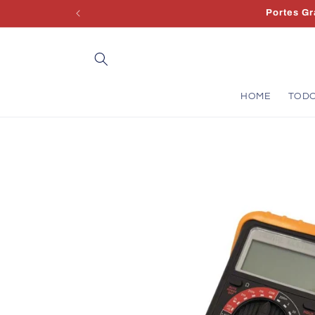
Saltar
Portes Grá
para o
conteúdo
HOME
TOD
Saltar para
a
informação
do produto