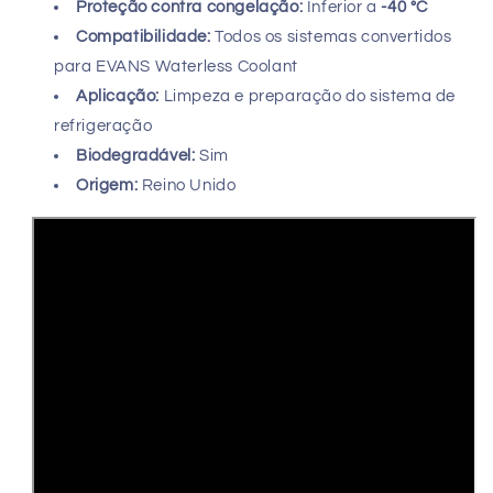
Proteção contra congelação:
Inferior a
-40 °C
Compatibilidade:
Todos os sistemas convertidos
para EVANS Waterless Coolant
Aplicação:
Limpeza e preparação do sistema de
refrigeração
Biodegradável:
Sim
Origem:
Reino Unido