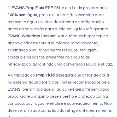
de
de
Refrigeração
Refrigeração
O
EVANS Prep Fluid EPF-05L
é um fluido preparatório
100% sem água
, pronto a utilizar, desenvolvido para
remover a água residual do sistema de refrigeração
antes da conversão para qualquer líquido refrigerante
EVANS Waterless Coolant
. A sua fórmula higroscópica
absorve eficazmente a humidade remanescente,
eliminando simultaneamente resíduos, ferrugem,
calcário e depósitos presentes no circuito de
refrigeração, garantindo uma conversão segura e eficaz.
A utilização do
Prep Fluid
assegura que o teor de água
no sistema fique dentro dos limites recomendados pela
EVANS, permitindo que o líquido refrigerante sem água
proporcione o máximo desempenho e proteção contra
corrosão, cavitação, eletrólise e sobreaquecimento. Não
deve ser utilizado como líquido refrigerante permanente,