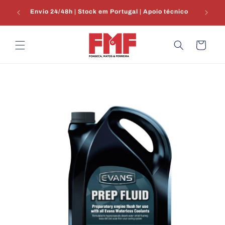
Saltar
€100 |
para o
Envio 24/48h | Stock em Portugal | Apoio técnico
conteúdo
Carrinho
Saltar para
a
informação
do produto