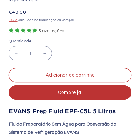
Preço
€43.00
normal
Envio
calculado na finalização da compra.
5 avaliações
Quantidade
Quantidade
Diminuir
Aumentar
a
a
quantidade
quantidade
de
de
Adicionar ao carrinho
EVANS
EVANS
Prep
Prep
Compre já!
Fluid
Fluid
5L
5L
|
|
EVANS Prep Fluid EPF-05L 5 Litros
Fluido
Fluido
Preparatório
Preparatório
Fluido Preparatório Sem Água para Conversão do
para
para
Sistema
Sistema
Sistema de Refrigeração EVANS