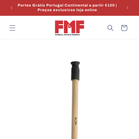
Saltar
r €100 |
para o
conteúdo
Carrinho
Saltar para
a
informação
do produto