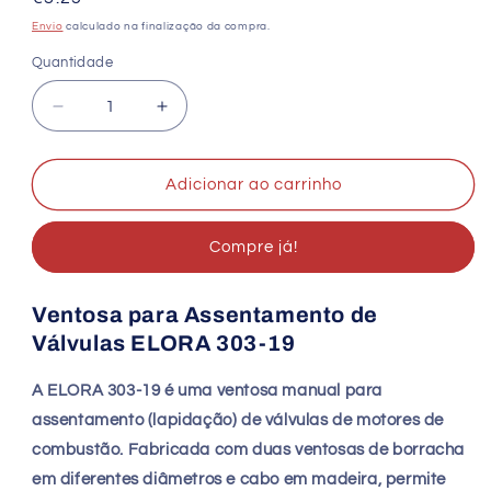
normal
Envio
calculado na finalização da compra.
Quantidade
Quantidade
Diminuir
Aumentar
a
a
quantidade
quantidade
de
de
Adicionar ao carrinho
ELORA
ELORA
303-
303-
Compre já!
19
19
Ventosa
Ventosa
para
para
Ventosa para Assentamento de
Assentamento
Assentamento
Válvulas ELORA 303-19
de
de
Válvulas
Válvulas
19
19
A ELORA 303-19 é uma ventosa manual para
×
×
assentamento (lapidação) de válvulas de motores de
22
22
combustão. Fabricada com duas ventosas de borracha
mm
mm
em diferentes diâmetros e cabo em madeira, permite