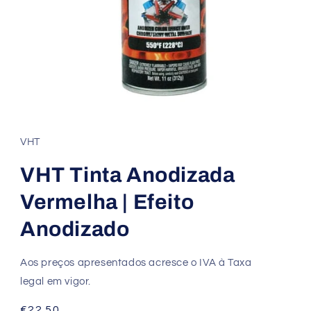
VHT
VHT Tinta Anodizada
Vermelha | Efeito
Anodizado
Aos preços apresentados acresce o IVA à Taxa
legal em vigor.
Preço
€22.50