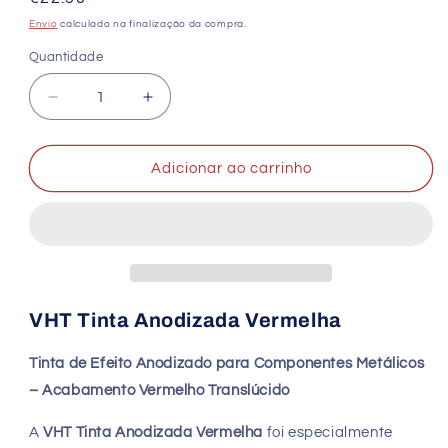
normal
Envio
calculado na finalização da compra.
Quantidade
Quantidade
Diminuir
Aumentar
a
a
quantidade
quantidade
de
de
Adicionar ao carrinho
VHT
VHT
Tinta
Tinta
Anodizada
Anodizada
Vermelha
Vermelha
|
|
Efeito
Efeito
Anodizado
Anodizado
VHT Tinta Anodizada Vermelha
Tinta de Efeito Anodizado para Componentes Metálicos
– Acabamento Vermelho Translúcido
A
VHT Tinta Anodizada Vermelha
foi especialmente