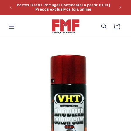
Saltar
r €100 |
para o
conteúdo
Carrinho
Saltar para
a
informação
do produto